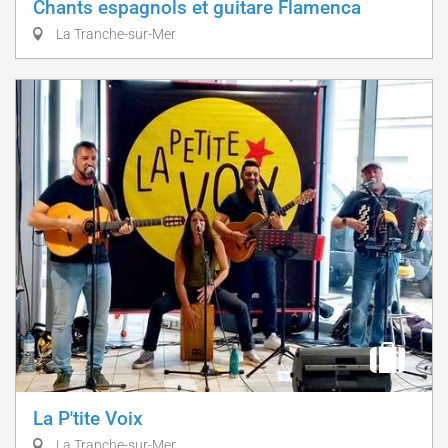
Chants espagnols et guitare Flamenca
La Tranche-sur-Mer
La P'tite Voix
La Tranche-sur-Mer