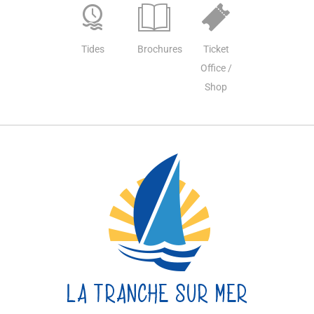
Tides
Brochures
Ticket
Office /
Shop