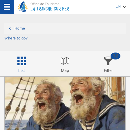
EN
FR
Home
DE
Where to go?
12
List
Map
Filter